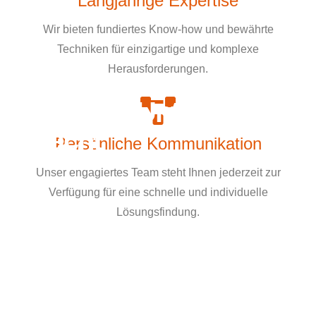
Langjährige Expertise
Wir bieten fundiertes Know-how und bewährte
Techniken für einzigartige und komplexe
Herausforderungen.
Was den Unterschied
macht
Persönliche Kommunikation
Unser engagiertes Team steht Ihnen jederzeit zur
Verfügung für eine schnelle und individuelle
Lösungsfindung.
Unsere Werte sind das Fundament unserer
Unternehmenskultur. Sie inspirieren unsere Mitarbeiter zu
Höchstleistungen und fördern gemeinschaftlichen Erfolg.
Dadurch sichern wir höchste Qualität und exzellenten
Service für unsere Kunden.